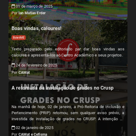
01 de março de 2025
Por
Ian Matias Erder
Boas vindas, caloures!
BoletIME
Texto preparado pelo editoriado par dar boas vindas aos
caloures e apresentá-los ao Centro Acadêmico e seus projetos.
24 de fevereiro de 2025
Por
CAMat
A retomada da instalação de grades no Crusp
Na manhã de hoje, 02 de janeiro, a Pró-Reitoria de Inclusão e
Pertencimento (PRIP) retomou, sem qualquer aviso prévio, a
investida de instalação de grades no CRUSP. A intenção de
gradear a moradia estudantil sobre o discurso cínico e
02 de janeiro de 2025
oportunista de “melhorar a segurança dos moradores” teve
Por
CAMat e Cefisma