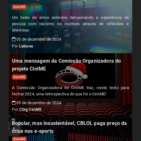
BoletIME
Um texto de envio anônimo denunciando a experiência da
pessoa com racismo no Instituto através de reflexões e
anedotas.
05 de dezembro de 2024
Por
Leitores
Uma mensagem da Comissão Organizadora do
projeto CinIME
BoletIME
A Comissão Organizadora do CinIME traz, neste texto para
fechar 2024, uma retrospectiva do que foi o CinIME!
05 de dezembro de 2024
Por
COrg CinIME
Popular, mas insustentável, CBLOL paga preço da
crise nos e-sports
BoletIME