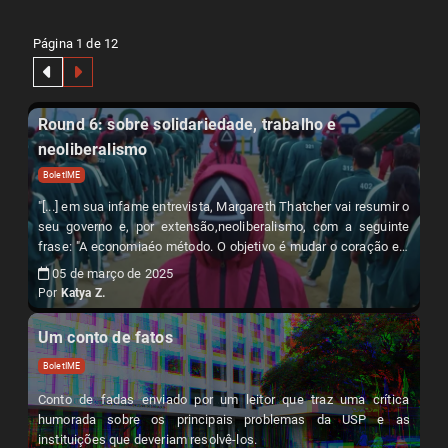
Página 1 de 12
Round 6: sobre solidariedade, trabalho e
neoliberalismo
BoletIME
"[...] em sua infame entrevista, Margareth Thatcher vai resumir o
seu governo e, por extensão,neoliberalismo, com a seguinte
frase: "A economiaéo método. O objetivo é mudar o coração e a
alma"."
05 de março de 2025
Por
Katya Z.
Um conto de fatos
BoletIME
Conto de fadas enviado por um leitor que traz uma crítica
humorada sobre os principais problemas da USP e as
instituições que deveriam resolvê-los.