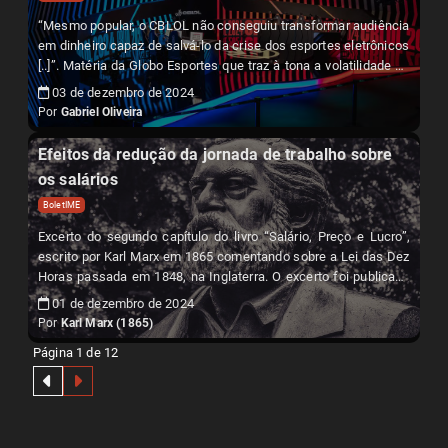
“Mesmo popular, o CBLOL não conseguiu transformar audiência
em dinheiro capaz de salvá-lo da crise dos esportes eletrônicos
[..]”. Matéria da Globo Esportes que traz à tona a volatilidade do
atual modelo de negócios dos jogos eletrônicos e E-Sports.
03 de dezembro de 2024
Por
Gabriel Oliveira
Efeitos da redução da jornada de trabalho sobre
os salários
BoletIME
Excerto do segundo capítulo do livro “Salário, Preço e Lucro”,
escrito por Karl Marx em 1865 comentando sobre a Lei das Dez
Horas passada em 1848, na Inglaterra. O excerto foi publicado
originalmente no site Em Defesa do Comunismo e dialoga com
01 de dezembro de 2024
o momento atual da luta contra a escala 6x1, colocando em
Por
Karl Marx (1865)
cheque os velhos argumentos sobre a produtividade, lucro e
Página 1 de 12
salário.