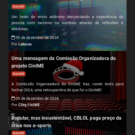
BoletIME
Um texto de envio anônimo denunciando a experiência da
pessoa com racismo no Instituto através de reflexões e
anedotas.
05 de dezembro de 2024
Por
Leitores
Uma mensagem da Comissão Organizadora do
projeto CinIME
BoletIME
A Comissão Organizadora do CinIME traz, neste texto para
fechar 2024, uma retrospectiva do que foi o CinIME!
05 de dezembro de 2024
Por
COrg CinIME
Popular, mas insustentável, CBLOL paga preço da
crise nos e-sports
BoletIME