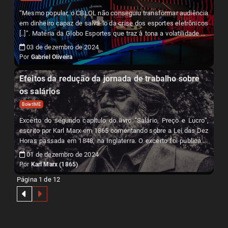
“Mesmo popular, o CBLOL não conseguiu transformar audiência
em dinheiro capaz de salvá-lo da crise dos esportes eletrônicos
[..]”. Matéria da Globo Esportes que traz à tona a volatilidade do
atual modelo de negócios dos jogos eletrônicos e E-Sports.
03 de dezembro de 2024
Por
Gabriel Oliveira
Efeitos da redução da jornada de trabalho sobre
os salários
BoletIME
Excerto do segundo capítulo do livro “Salário, Preço e Lucro”,
escrito por Karl Marx em 1865 comentando sobre a Lei das Dez
Horas passada em 1848, na Inglaterra. O excerto foi publicado
originalmente no site Em Defesa do Comunismo e dialoga com
01 de dezembro de 2024
o momento atual da luta contra a escala 6x1, colocando em
Por
Karl Marx (1865)
cheque os velhos argumentos sobre a produtividade, lucro e
Página 1 de 12
salário.