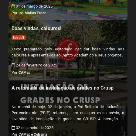
01 de março de 2025
Por
Ian Matias Erder
Boas vindas, caloures!
BoletIME
Texto preparado pelo editoriado par dar boas vindas aos
caloures e apresentá-los ao Centro Acadêmico e seus projetos.
24 de fevereiro de 2025
Por
CAMat
A retomada da instalação de grades no Crusp
Na manhã de hoje, 02 de janeiro, a Pró-Reitoria de Inclusão e
Pertencimento (PRIP) retomou, sem qualquer aviso prévio, a
investida de instalação de grades no CRUSP. A intenção de
gradear a moradia estudantil sobre o discurso cínico e
02 de janeiro de 2025
oportunista de “melhorar a segurança dos moradores” teve
Por
CAMat e Cefisma