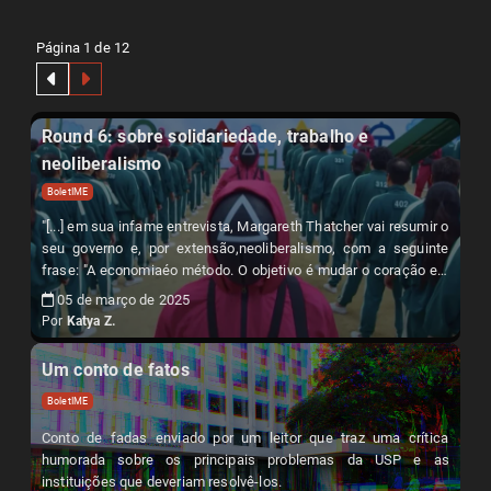
Página 1 de 12
Round 6: sobre solidariedade, trabalho e
neoliberalismo
BoletIME
"[...] em sua infame entrevista, Margareth Thatcher vai resumir o
seu governo e, por extensão,neoliberalismo, com a seguinte
frase: "A economiaéo método. O objetivo é mudar o coração e a
alma"."
05 de março de 2025
Por
Katya Z.
Um conto de fatos
BoletIME
Conto de fadas enviado por um leitor que traz uma crítica
humorada sobre os principais problemas da USP e as
instituições que deveriam resolvê-los.