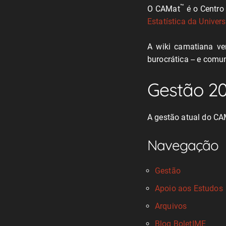
™
O CAMat
é o Centro
Estatística da Unive
A wiki camatiana ve
burocrática -- e comu
Gestão 2
A gestão atual do C
Navegação
Gestão
Apoio aos Estudos
Arquivos
Blog BoletIME