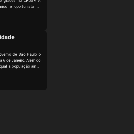
 de grades no CRUSP. A
nico e oportunista de
24, sendo barrada após
os centros acadêmicos
cidade
 governo de São Paulo o
ia 6 de Janeiro. Além do
 qual a população ainda
ediata para questionar
alhadores de São Paulo,
s só cobrem apenas o
to o custo de transporte