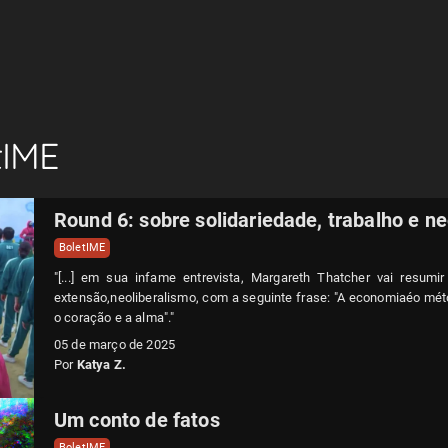
tIME
Round 6: sobre solidariedade, trabalho e ne
BoletIME
"[...] em sua infame entrevista, Margareth Thatcher vai resumi
extensão,neoliberalismo, com a seguinte frase: "A economiaéo mét
o coração e a alma"."
05 de março de 2025
Por
Katya Z.
Um conto de fatos
BoletIME