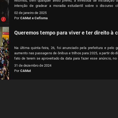
retomou, sem qualquer aviso prévio, a investida de instalação
intenção de gradear a moradia estudantil sobre o discurso cí
“melhorar a segurança dos moradores” teve início em agosto/20
02 de janeiro de 2025
mobilização dos moradores e estudantes mobilizados através d
Por
CAMat e Cefisma
(vide BoletIME #13).
Queremos tempo para viver e ter direito à 
Na última quinta-feira, 26, foi anunciado pela prefeitura e pelo
aumento nas passagens de ônibus e trilhos para 2025, a partir do d
fato de terem se aproveitado da data para fazer esse anúncio, no
estaria em clima de festa, e sem perspectiva de mobilização im
31 de dezembro de 2024
esse aumento, a medida em si será um grande ataque para os trab
Por
CAMat
ainda mais levando em consideração que a maioria dos VT
transporte de ônibus, essa medida injustificada vai aumentar e mui
para a maioria dos trabalhadores de SP