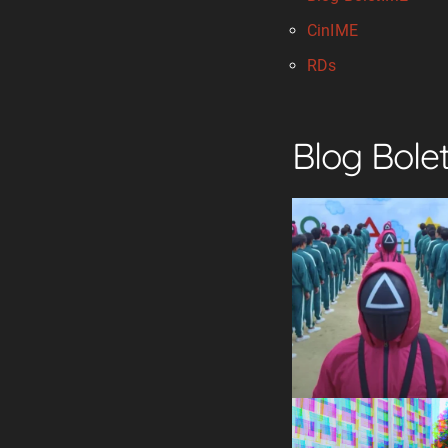
CinIME
RDs
Blog Bole