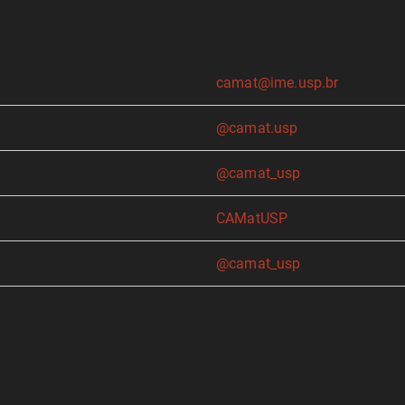
camat@ime.usp.br
@camat.usp
@camat_usp
CAMatUSP
@camat_usp