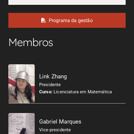
Programa da gestão
Membros
Link Zhang
Presidente
Curso:
Licenciatura em Matemática
Gabriel Marques
Vice-presidente