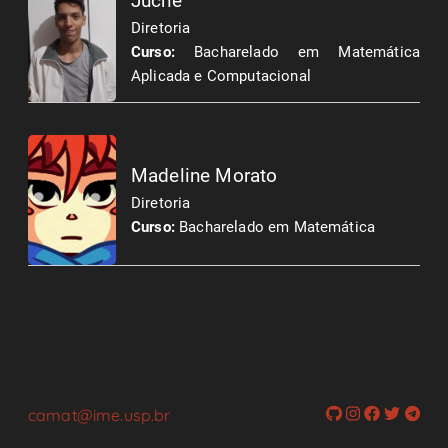
Juche
Diretoria
Curso:
Bacharelado em Matemática
Aplicada e Computacional
Madeline Morato
Diretoria
Curso:
Bacharelado em Matemática
camat@ime.usp.br